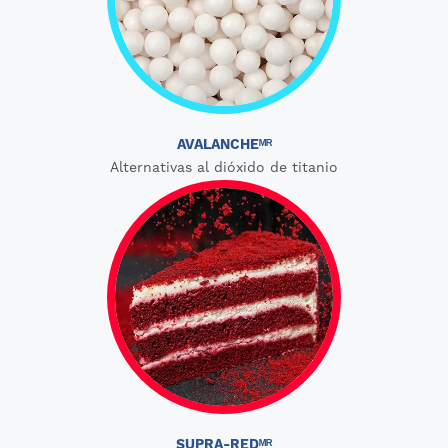
AVALANCHEᴹᴿ
Alternativas al dióxido de titanio
SUPRA-REDᴹᴿ